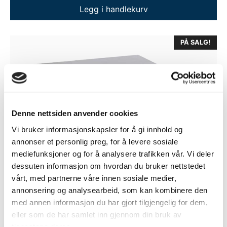
var:
er:
Legg i handlekurv
kr 25.600.
kr 14.800.
PÅ SALG!
Denne nettsiden anvender cookies
Vi bruker informasjonskapsler for å gi innhold og
annonser et personlig preg, for å levere sosiale
mediefunksjoner og for å analysere trafikken vår. Vi deler
dessuten informasjon om hvordan du bruker nettstedet
vårt, med partnerne våre innen sosiale medier,
annonsering og analysearbeid, som kan kombinere den
med annen informasjon du har gjort tilgjengelig for dem,
eller som de har samlet inn gjennom din bruk av
tjenestene deres.