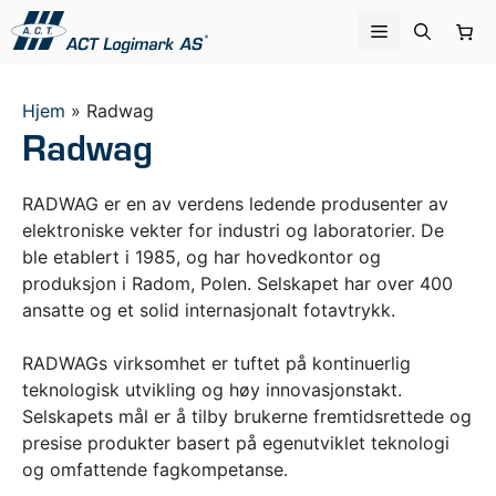
Hopp
Meny
til
innhold
Hjem
»
Radwag
Radwag
RADWAG er en av verdens ledende produsenter av
elektroniske vekter for industri og laboratorier. De
ble etablert i 1985, og har hovedkontor og
produksjon i Radom, Polen. Selskapet har over 400
ansatte og et solid internasjonalt fotavtrykk.
RADWAGs virksomhet er tuftet på kontinuerlig
teknologisk utvikling og høy innovasjonstakt.
Selskapets mål er å tilby brukerne fremtidsrettede og
presise produkter basert på egenutviklet teknologi
og omfattende fagkompetanse.