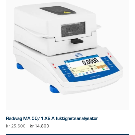
Radwag MA 50/1.X2.A fuktighetsanalysator
Opprinnelig
Nåværende
kr
25.600
kr
14.800
pris
pris