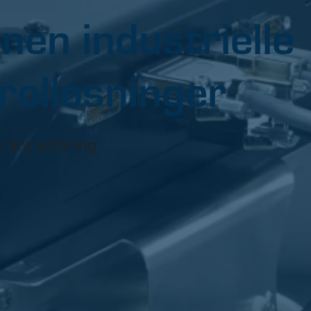
nen industrielle
rolløsninger
 års erfaring.