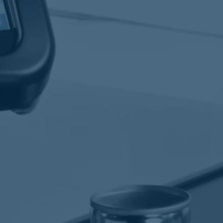
Forbruksm
Etiketteringsmaskiner
Etiketter
tags