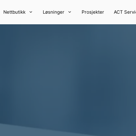
Nettbutikk
Løsninger
Prosjekter
ACT Servi
PRINTERE OG
VEKTER OG DETEKTO
R
Vekter
ntere
Sjekkvekter
etikettprintere
Detektorer