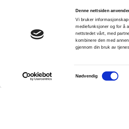
Denne nettsiden anvende
Registrer RMA-skjema
Vi bruker informasjonskapsl
mediefunksjoner og for å a
nettstedet vårt, med part
kombinere den med annen in
gjennom din bruk av tjene
LÆR MER OM CE-ME
Samtykkevalg
Få tilsendt praktisk inf
Nødvendig
og hvilke produkter 