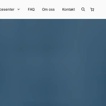
cesenter
FAQ
Om oss
Kontakt
RER
Strekkode- og RFID-utstyr
Annet utstyr
LogiFlow Software
Kampanjer