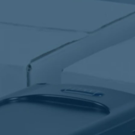
ateriell
, magneter og RFID-