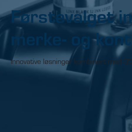
Førstevalget in
merke- og kont
Innovative løsninger kombinert med 35