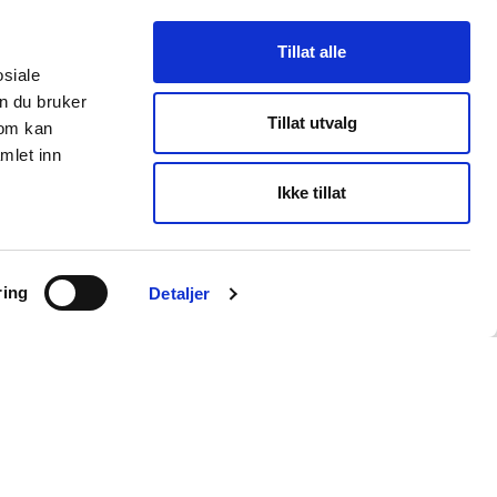
Tillat alle
osiale
n du bruker
Tillat utvalg
som kan
mlet inn
Ikke tillat
ring
Detaljer