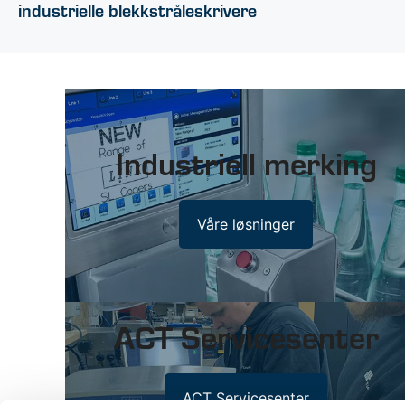
industrielle blekkstråleskrivere
Industriell merking
Våre løsninger
ACT Servicesenter
ACT Servicesenter