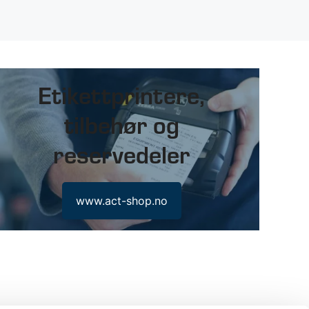
Etikettprintere,
tilbehør og
reservedeler
www.act-shop.no