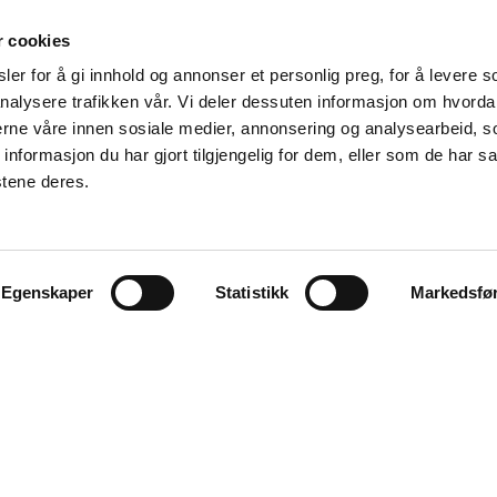
r cookies
er for å gi innhold og annonser et personlig preg, for å levere s
nalysere trafikken vår. Vi deler dessuten informasjon om hvorda
nerne våre innen sosiale medier, annonsering og analysearbeid, 
formasjon du har gjort tilgjengelig for dem, eller som de har sa
stene deres.
RKING PÅ TRELAST
ormasjon om hva CE-merket er,
Egenskaper
Statistikk
Markedsfø
innen trelast som skal merkes.
FÅ PDF TILSENDT