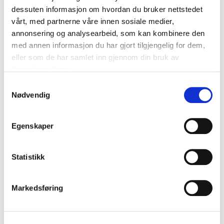
dessuten informasjon om hvordan du bruker nettstedet
vårt, med partnerne våre innen sosiale medier,
annonsering og analysearbeid, som kan kombinere den
med annen informasjon du har gjort tilgjengelig for dem,
eller som de har samlet inn gjennom din bruk av
tjenestene deres.
Samtykkevalg
DTM Print AP380e Label Applicator
Nødvendig
kr
35.319
Egenskaper
Legg i handlekurv
Statistikk
Markedsføring