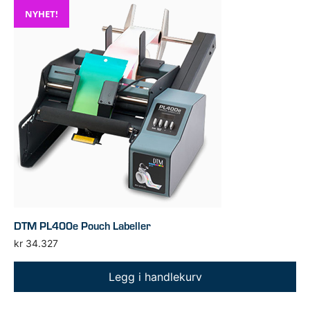
NYHET!
DTM PL400e Pouch Labeller
kr
34.327
Legg i handlekurv