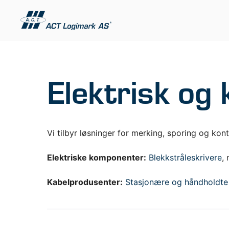
Hopp
til
innhold
Elektrisk og 
Vi tilbyr løsninger for merking, sporing og kont
Elektriske komponenter:
Blekkstråleskrivere
,
INDUSTRIELL MERKING
ETIKETT
TILBEHØ
Kabelprodusenter:
Stasjonære og håndholdte 
Blekkstråleskrivere
Etikettpri
Merkelasere
Fullfarge 
Folieskrivere