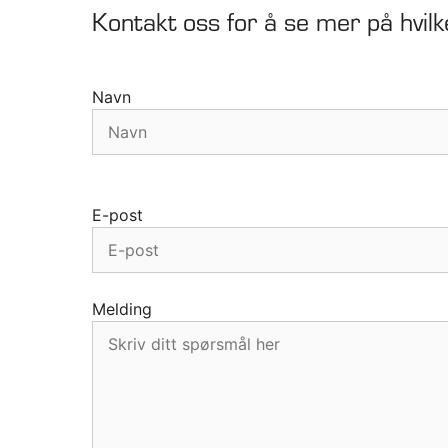
Kontakt oss for å se mer på hvilk
Forbruksm
Etiketteringsmaskiner
Etiketter
tags
Navn
E-post
Melding