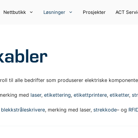
Nettbutikk
Løsninger
Prosjekter
ACT Servi
kabler
roll til alle bedrifter som produserer elektriske komponente
 merking med
laser
,
etikettering
,
etikettprintere
,
etiketter
,
st
PRINTERE OG
VEKTER OG DETEKTO
R
blekkstråleskrivere
, merking med laser,
strekkode
– og
RFI
Vekter
ntere
Sjekkvekter
etikettprintere
Detektorer