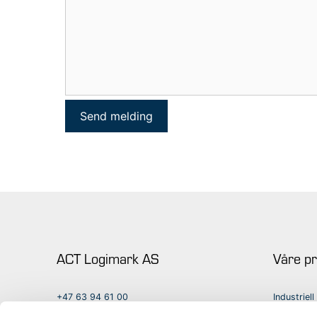
ACT Logimark AS
Våre p
+47 63 94 61 00
Industriel
kontakt@act-gruppen.com
Vekter og 