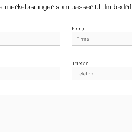
e merkeløsninger som passer til din bedrif
ateriell
, magneter og RFID-
Firma
Telefon