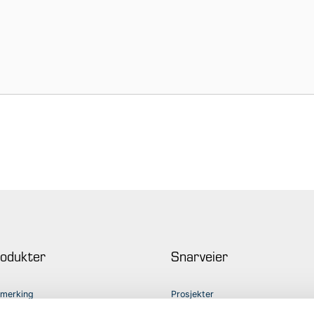
rodukter
Snarveier
l merking
Prosjekter
detektorer
ACT Maskinutleie