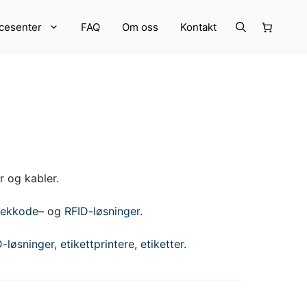
cesenter
FAQ
Om oss
Kontakt
r og kabler.
rekkode
– og
RFID-løsninger
.
RER
Strekkode- og RFID-utstyr
D-løsninger
,
etikettprintere
,
etiketter
.
Annet utstyr
LogiFlow Software
Kampanjer