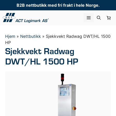
Hopp
B2B nettbutikk med fri frakt i hele Norge.
til
innhold
Meny
Hjem
»
Nettbutikk
»
Sjekkvekt Radwag DWT/HL 1500
HP
Sjekkvekt Radwag
DWT/HL 1500 HP