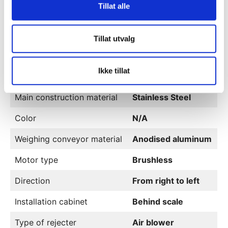
Power
Tillat alle
230V AC, 50Hz
Supply
Total mass
N/A
Tillat utvalg
Checkweigher design:
Ikke tillat
Main construction material
Stainless Steel
Color
N/A
Weighing conveyor material
Anodised aluminum
Motor type
Brushless
Direction
From right to left
Installation cabinet
Behind scale
Type of rejecter
Air blower