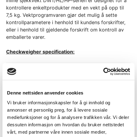
Inline sjekkvekt DWT/HL/HP-serien er designet for å
kontrollere enkeltprodukter med en vekt på opp til
7,5 kg. Vektprogramvaren gjør det mulig å sette
kontrollparametere i henhold til kundens forskrifter,
eller i henhold til gjeldende forskrift om kontroll av
emballerte varer.
Checkweigher specification:
Andre
DWT/HL 1500
modeller i
HP
DWT/HL-
serien
Denne nettsiden anvender cookies
Vi bruker informasjonskapsler for å gi innhold og
300g, 3000g,
Weighing
annonser et personlig preg, for å levere sosiale
0 – 1500g
6000g og
range
mediefunksjoner og for å analysere trafikken vår. Vi deler
7500g
dessuten informasjon om hvordan du bruker nettstedet
Reading unit
vårt, med partnerne våre innen sosiale medier,
0,5 g
0,2g, 1g, 2g, 5g