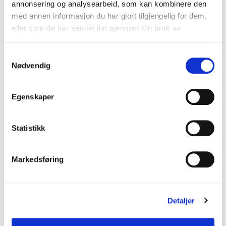
(d)
annonsering og analysearbeid, som kan kombinere den
med annen informasjon du har gjort tilgjengelig for dem,
Minimal mass
10 g
eller som de har samlet inn gjennom din bruk av
tjenestene deres.
Maximal
1 m/s
speed (m/s)
Samtykkevalg
Nødvendig
Maximal
throughput
100 pcs./min
Egenskaper
(pcs/min)
Weighing
Dynamic
Statistikk
mode
IP55
(Andre IP-
Markedsføring
IP rating
grader på
forespørsel)
Working
Detaljer
-10 +40
temperature