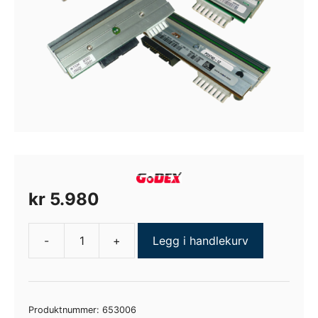
kr
5.980
-
+
Legg i handlekurv
Skrivehode
BP2350i,
300
DPI
Produktnummer:
653006
antall