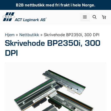
Hopp
B2B nettbutikk med fri frakt i hele Norge.
til
innhold
Meny
Hjem
»
Nettbutikk
»
Skrivehode BP2350i, 300 DPI
Skrivehode BP2350i, 300
DPI