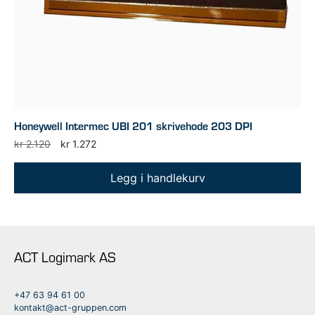
Honeywell Intermec UBI 201 skrivehode 203 DPI
Opprinnelig
Nåværende
kr
2.120
kr
1.272
pris
pris
var:
er:
Legg i handlekurv
kr 2.120.
kr 1.272.
ACT Logimark AS
+47 63 94 61 00
kontakt@act-gruppen.com