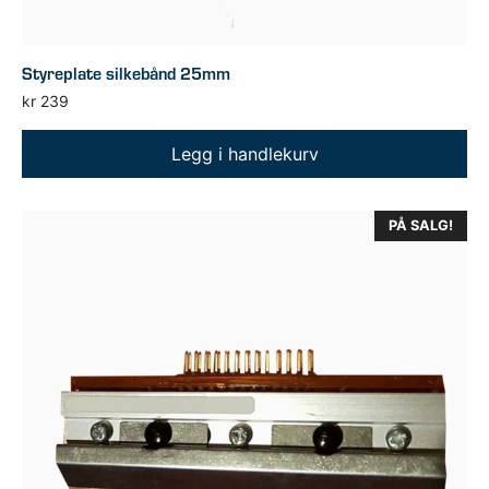
Styreplate silkebånd 25mm
kr
239
Legg i handlekurv
PÅ SALG!