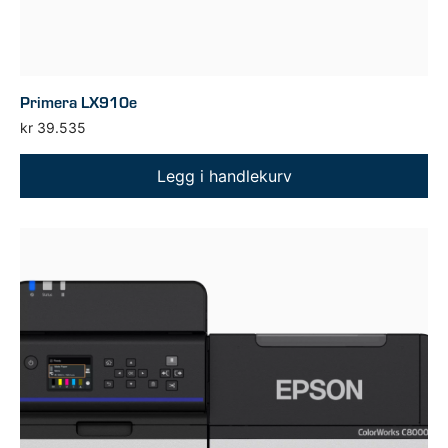
Primera LX910e
kr
39.535
Legg i handlekurv