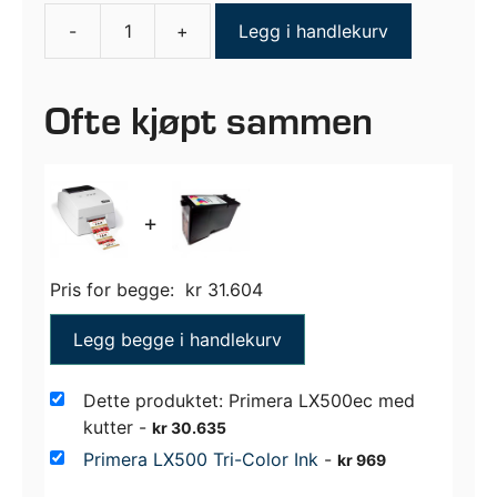
-
+
Legg i handlekurv
Primera
LX500ec
med
Ofte kjøpt sammen
kutter
antall
+
Pris for begge:
kr
31.604
Legg begge i handlekurv
Dette produktet: Primera LX500ec med
kutter
-
kr
30.635
Primera LX500 Tri-Color Ink
-
kr
969