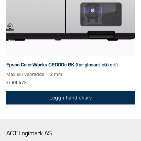
Epson ColorWorks C8000e BK (for glosset etikett)
Max skrivebredde 112 mm
kr
88.572
Legg i handlekurv
ACT Logimark AS