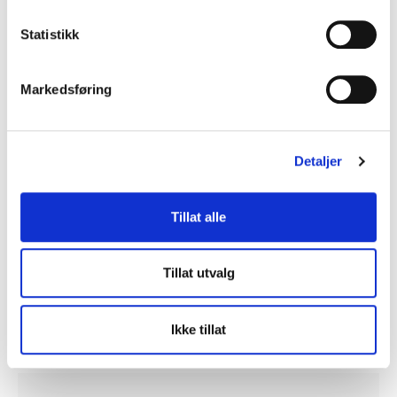
Statistikk
Markedsføring
Detaljer
Tillat alle
Epson ColorWorks C6000Ae
Max skrivebredde 108 mm
Tillat utvalg
kr
30.360
Legg i handlekurv
Ikke tillat