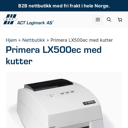
Hopp
B2B nettbutikk med fri frakt i hele Norge.
til
innhold
Meny
Hjem
»
Nettbutikk
»
Primera LX500ec med kutter
Primera LX500ec med
kutter