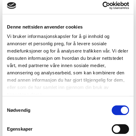
Primera LX500 Tri-Color Ink
kr
969
Denne nettsiden anvender cookies
Vi bruker informasjonskapsler for å gi innhold og
Legg i handlekurv
annonser et personlig preg, for å levere sosiale
mediefunksjoner og for å analysere trafikken vår. Vi deler
Relaterte produkter og
dessuten informasjon om hvordan du bruker nettstedet
vårt, med partnerne våre innen sosiale medier,
løsninger
annonsering og analysearbeid, som kan kombinere den
med annen informasjon du har gjort tilgjengelig for dem,
eller som de har samlet inn gjennom din bruk av
tjenestene deres.
Samtykkevalg
Nødvendig
Egenskaper