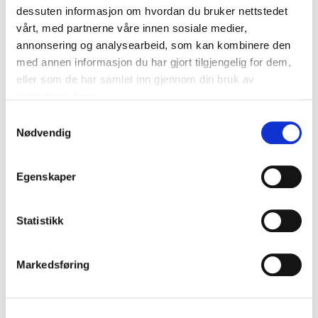
ATS US-2000 RD-V
dessuten informasjon om hvordan du bruker nettstedet
vårt, med partnerne våre innen sosiale medier,
Kontakt oss
annonsering og analysearbeid, som kan kombinere den
med annen informasjon du har gjort tilgjengelig for dem,
eller som de har samlet inn gjennom din bruk av
tjenestene deres.
Samtykkevalg
Nødvendig
Egenskaper
Statistikk
Markedsføring