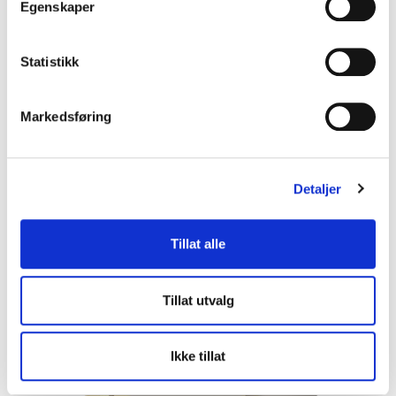
Egenskaper
Fraktetikett 102 x 192 mm m/perforering
40 mm kjerne
Statistikk
kr
125
Legg i handlekurv
Markedsføring
Detaljer
Tillat alle
Tillat utvalg
Ikke tillat