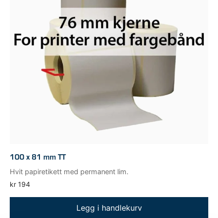
100 x 81 mm TT
Hvit papiretikett med permanent lim.
kr
194
Legg i handlekurv