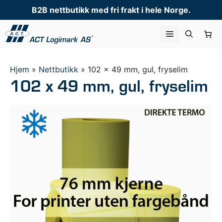
Hopp
B2B nettbutikk med fri frakt i hele Norge.
til
innhold
Meny
Hjem
»
Nettbutikk
»
102 x 49 mm, gul, fryselim
102 x 49 mm, gul, fryselim