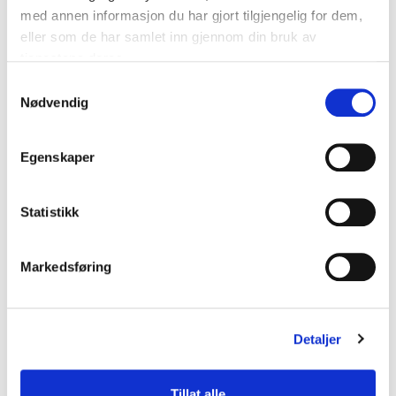
med annen informasjon du har gjort tilgjengelig for dem,
eller som de har samlet inn gjennom din bruk av
tjenestene deres.
Samtykkevalg
Nødvendig
37 x 23 mm, gul, avtagbart lim
Egenskaper
Innfarget gul papiretikett
Kontakt oss
Statistikk
Markedsføring
Detaljer
Tillat alle