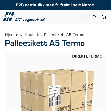
Hopp
B2B nettbutikk med fri frakt i hele Norge.
til
innhold
Meny
Hjem
»
Nettbutikk
»
Palleetikett A5 Termo
Palleetikett A5 Termo