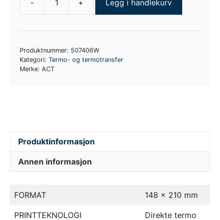
-
+
Legg i handlekurv
Palleetikett
A5
Termo
antall
Produktnummer:
507406W
Kategori:
Termo- og termotransfer
Merke:
ACT
Produktinformasjon
Annen informasjon
FORMAT
148 x 210 mm
PRINTTEKNOLOGI
Direkte termo