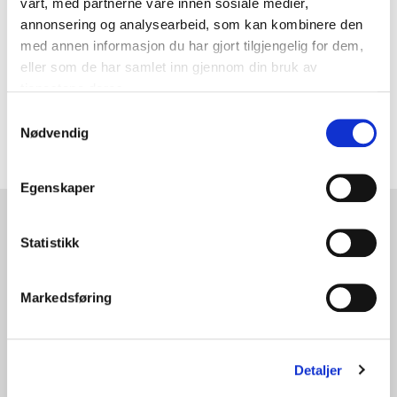
vårt, med partnerne våre innen sosiale medier,
annonsering og analysearbeid, som kan kombinere den
med annen informasjon du har gjort tilgjengelig for dem,
eller som de har samlet inn gjennom din bruk av
tjenestene deres.
Samtykkevalg
Nødvendig
Egenskaper
ACT Logimark AS
Statistikk
+47 63 94 61 00
kontakt@act-gruppen.com
Markedsføring
Hovedkontor
Majorvegen 18,
2030 Nannestad
Detaljer
Avdeling Trondheim