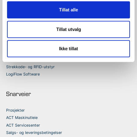
Ingvald Ystgaardsvei 15,
7047 Trondheim
Tillat alle
Våre produkter
Tillat utvalg
Industriell merking
Ikke tillat
Vekter og detektorer
Etikettprintere og tilbehør
Strekkode- og RFID-utstyr
LogiFlow Software
Snarveier
Prosjekter
ACT Maskinutleie
ACT Servicesenter
Salgs- og leveringsbetingelser