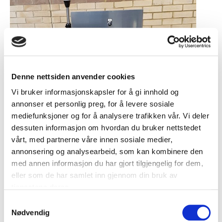
Denne nettsiden anvender cookies
Vi bruker informasjonskapsler for å gi innhold og
annonser et personlig preg, for å levere sosiale
mediefunksjoner og for å analysere trafikken vår. Vi deler
dessuten informasjon om hvordan du bruker nettstedet
vårt, med partnerne våre innen sosiale medier,
annonsering og analysearbeid, som kan kombinere den
med annen informasjon du har gjort tilgjengelig for dem,
eller som de har samlet inn gjennom din bruk av
tjenestene deres.
Stealth Meat Pump Pipeline metalldetektor tåler kraftig
spyling ved rengjøring.
Samtykkevalg
Nødvendig