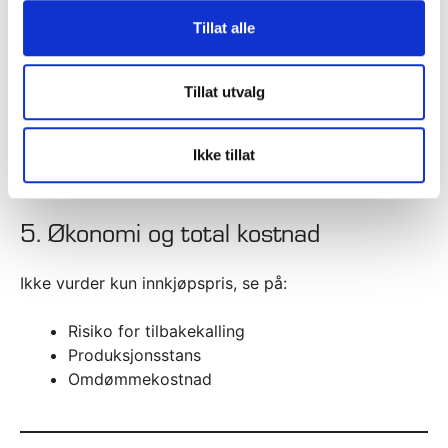
Aluminiumsfolie → røntgen er eneste reelle
Tillat alle
alternativ
Tillat utvalg
4. Krav fra marked og sertifiseringer
Private label/eksport → ofte krav om røntgen
Ikke tillat
Høyverdiprodukter → anbefalt røntgen
5. Økonomi og total kostnad
Ikke vurder kun innkjøpspris, se på:
Risiko for tilbakekalling
Produksjonsstans
Omdømmekostnad