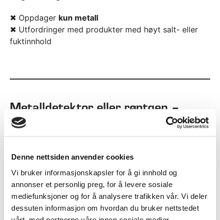
✖ Oppdager
kun metall
✖ Utfordringer med produkter med høyt salt- eller
fuktinnhold
Metalldetektor eller røntgen –
hvordan velge riktig teknologi?
Valget bør baseres på
risikovurdering, produkt og
produksjonsprosess
– ikke kun pris.
Denne nettsiden anvender cookies
Vi bruker informasjonskapsler for å gi innhold og
1. Hvilke fremmedlegemer er mest
annonser et personlig preg, for å levere sosiale
mediefunksjoner og for å analysere trafikken vår. Vi deler
sannsynlige?
dessuten informasjon om hvordan du bruker nettstedet
vårt, med partnerne våre innen sosiale medier,