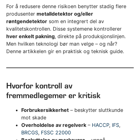
For å redusere denne risikoen benytter stadig flere
produsenter
metalldetektor og/eller
røntgendetektor
som en integrert del av
kvalitetskontrollen. Disse systemene kontrollerer
hver enkelt pakning
, direkte på produksjonslinjen.
Men hvilken teknologi bør man velge – og når?
Denne artikkelen gir en praktisk og teknisk guide.
Hvorfor kontroll av
fremmedlegemer er kritisk
Forbrukersikkerhet
– beskytter sluttkunde
mot skade
Overholdelse av regelverk
–
HACCP
,
IFS
,
BRCGS
,
FSSC 22000
Beskyttelse av merkevare
– unngå