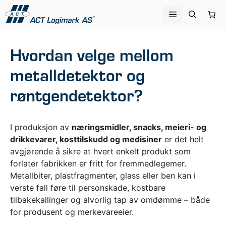
Hopp
Meny
til
innhold
Hvordan velge mellom
metalldetektor og
røntgendetektor?
​I produksjon av
næringsmidler, snacks, meieri- og
drikkevarer, kosttilskudd og medisiner
er det helt
avgjørende å sikre at hvert enkelt produkt som
forlater fabrikken er fritt for fremmedlegemer.
Metallbiter, plastfragmenter, glass eller ben kan i
verste fall føre til personskade, kostbare
tilbakekallinger og alvorlig tap av omdømme – både
for produsent og merkevareeier.