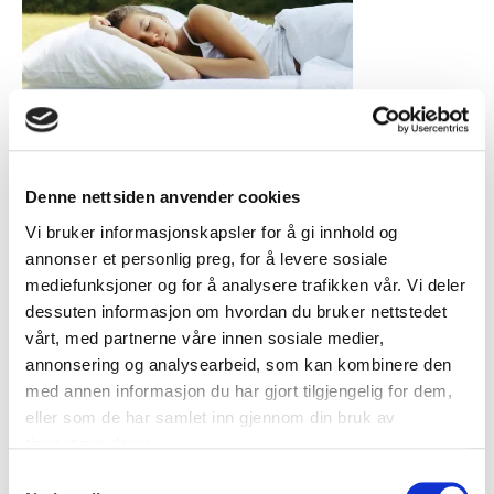
Denne nettsiden anvender cookies
Vi bruker informasjonskapsler for å gi innhold og
annonser et personlig preg, for å levere sosiale
mediefunksjoner og for å analysere trafikken vår. Vi deler
dessuten informasjon om hvordan du bruker nettstedet
vårt, med partnerne våre innen sosiale medier,
Skriv til oss hvis du ønsker råd for å
annonsering og analysearbeid, som kan kombinere den
med annen informasjon du har gjort tilgjengelig for dem,
komme i gang med RFID i din bedrift:
eller som de har samlet inn gjennom din bruk av
tjenestene deres.
Samtykkevalg
Navn