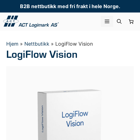
Hopp
B2B nettbutikk med fri frakt i hele Norge.
til
innhold
Meny
Hjem
»
Nettbutikk
»
LogiFlow Vision
LogiFlow Vision