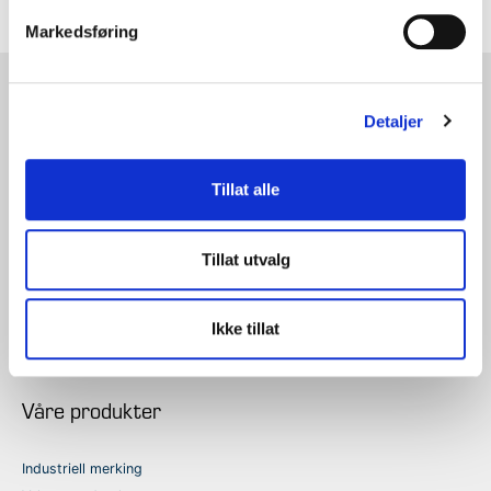
Markedsføring
ACT Logimark AS
Detaljer
+47 63 94 61 00
kontakt@act-gruppen.com
Tillat alle
Hovedkontor
Majorvegen 18,
Tillat utvalg
2030 Nannestad
Avdeling Trondheim
Ingvald Ystgaardsvei 15,
Ikke tillat
7047 Trondheim
Våre produkter
Industriell merking