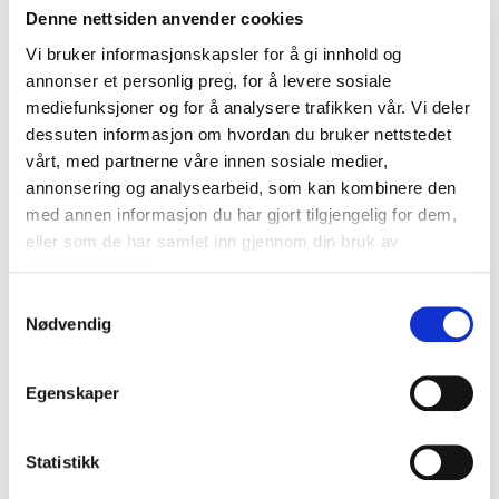
Dere vil aldri være i tvil om hva som sto på
Denne nettsiden anvender cookies
pallen, og dere kan enkelt hente dokumentasjon
ved reklamasjon.
Vi bruker informasjonskapsler for å gi innhold og
annonser et personlig preg, for å levere sosiale
mediefunksjoner og for å analysere trafikken vår. Vi deler
dessuten informasjon om hvordan du bruker nettstedet
Produktnummer:
F-500001
vårt, med partnerne våre innen sosiale medier,
Kategori:
LogiFlow Vision
Merke:
LogiFlow
annonsering og analysearbeid, som kan kombinere den
med annen informasjon du har gjort tilgjengelig for dem,
eller som de har samlet inn gjennom din bruk av
tjenestene deres.
Samtykkevalg
Nødvendig
Produktinformasjon
Annen informasjon
Egenskaper
Statistikk