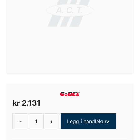
kr
2.131
-
+
Legg i handlekurv
Godex
Cutter
Stacker