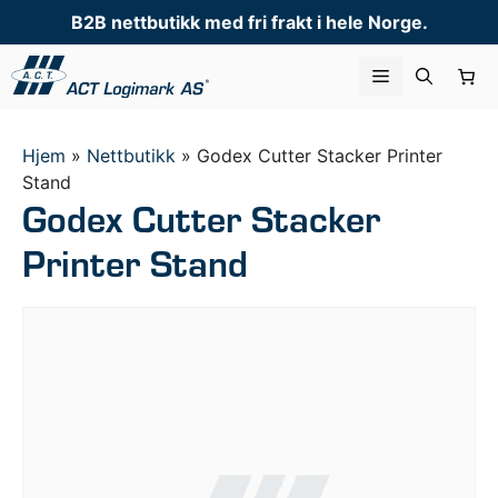
Hopp
B2B nettbutikk med fri frakt i hele Norge.
til
innhold
Meny
Hjem
»
Nettbutikk
»
Godex Cutter Stacker Printer
Stand
Godex Cutter Stacker
Printer Stand