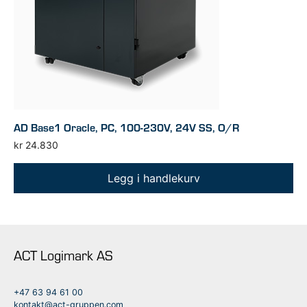
AD Base1 Oracle, PC, 100-230V, 24V SS, O/R
kr
24.830
Legg i handlekurv
ACT Logimark AS
+47 63 94 61 00
kontakt@act-gruppen.com