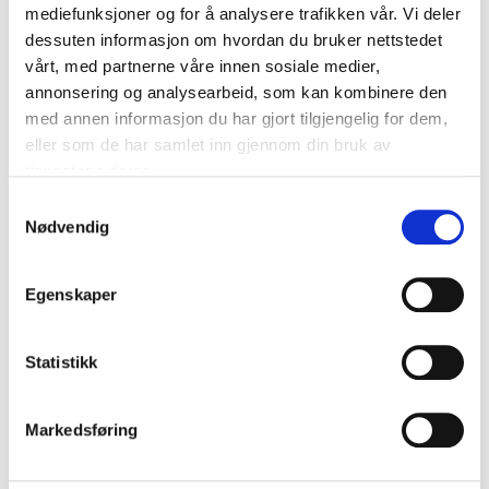
mediefunksjoner og for å analysere trafikken vår. Vi deler
BOFA A1030335 Filter – AD/V 2000 iQ – Combined
(Twin pack)
dessuten informasjon om hvordan du bruker nettstedet
vårt, med partnerne våre innen sosiale medier,
kr
14.250
annonsering og analysearbeid, som kan kombinere den
Legg i handlekurv
med annen informasjon du har gjort tilgjengelig for dem,
eller som de har samlet inn gjennom din bruk av
tjenestene deres.
Samtykkevalg
Nødvendig
Egenskaper
Statistikk
Markedsføring