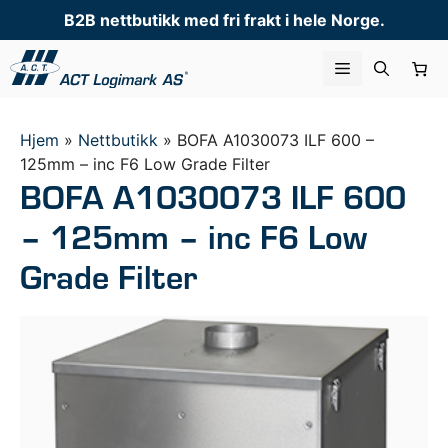
Hopp
B2B nettbutikk med fri frakt i hele Norge.
til
innhold
Meny
Hjem
»
Nettbutikk
»
BOFA A1030073 ILF 600 –
125mm – inc F6 Low Grade Filter
BOFA A1030073 ILF 600
– 125mm – inc F6 Low
Grade Filter