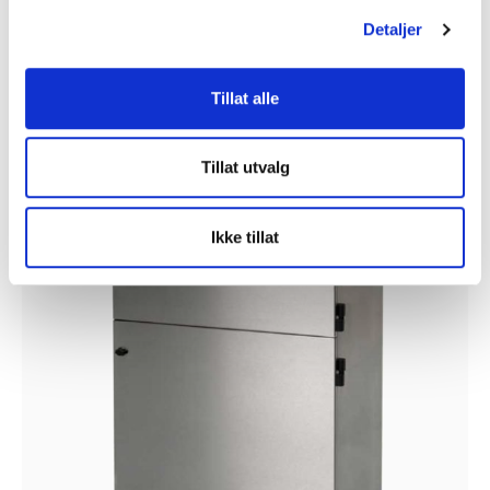
Detaljer
AD 1000 iQ, PC, 230V, 24V SS, FCS, O/R
kr
52.975
Tillat alle
Legg i handlekurv
Tillat utvalg
PÅ SALG!
Ikke tillat