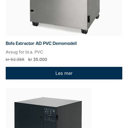
Bofa Extractor AD PVC Demomodell
Avsug for bl.a. PVC
Opprinnelig
Nåværende
kr
52.388
kr
35.000
pris
pris
var:
er:
Les mer
kr 52.388.
kr 35.000.