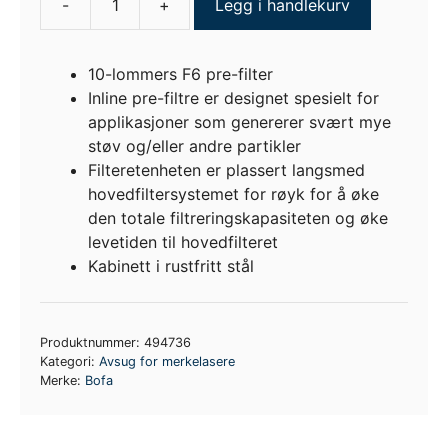
-
+
Legg i handlekurv
BOFA
A1030073
ILF
10-lommers F6 pre-filter
600
Inline pre-filtre er designet spesielt for
-
applikasjoner som genererer svært mye
125mm
støv og/eller andre partikler
-
Filteretenheten er plassert langsmed
inc
hovedfiltersystemet for røyk for å øke
F6
den totale filtreringskapasiteten og øke
Low
levetiden til hovedfilteret
Grade
Kabinett i rustfritt stål
Filter
antall
Produktnummer:
494736
Kategori:
Avsug for merkelasere
Merke:
Bofa