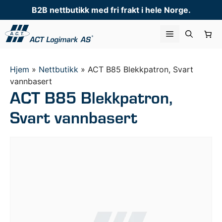
Hopp
B2B nettbutikk med fri frakt i hele Norge.
til
innhold
Meny
Hjem
»
Nettbutikk
»
ACT B85 Blekkpatron, Svart
vannbasert
ACT B85 Blekkpatron,
Svart vannbasert