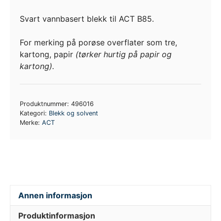
B85
Blekkpatron,
Svart vannbasert blekk til ACT B85.
Svart
vannbasert
For merking på porøse overflater som tre,
antall
kartong, papir
(tørker hurtig på papir og
kartong).
Produktnummer:
496016
Kategori:
Blekk og solvent
Merke:
ACT
Annen informasjon
Produktinformasjon