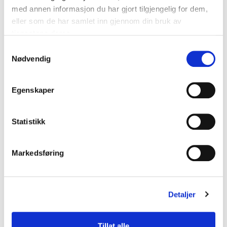
med annen informasjon du har gjort tilgjengelig for dem,
eller som de har samlet inn gjennom din bruk av
tjenestene deres.
Samtykkevalg
Nødvendig
Egenskaper
Statistikk
Markedsføring
Svart blekk Ethanol EBS 250
kr
879
Detaljer
Legg i handlekurv
Tillat alle