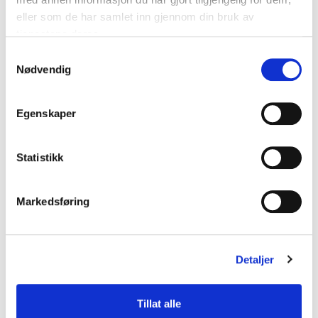
eller som de har samlet inn gjennom din bruk av
Legg i handlekurv
tjenestene deres.
Samtykkevalg
Nødvendig
Egenskaper
Statistikk
Markedsføring
Detaljer
Primera LX500 Tri-Color Ink
Tillat alle
kr
969