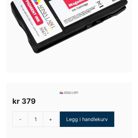
kr
379
-
+
Legg i handlekurv
Afinia
L501/L502
Magenta