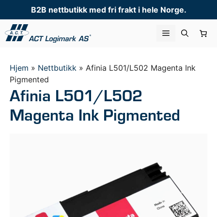
Hopp
B2B nettbutikk med fri frakt i hele Norge.
til
innhold
Meny
Hjem
»
Nettbutikk
»
Afinia L501/L502 Magenta Ink
Pigmented
Afinia L501/L502
Magenta Ink Pigmented