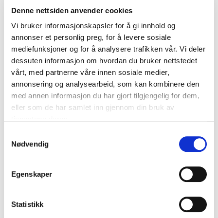
Denne nettsiden anvender cookies
203,2 x 152,4 mm, hvite
Vi bruker informasjonskapsler for å gi innhold og
kr
353
annonser et personlig preg, for å levere sosiale
Legg i handlekurv
mediefunksjoner og for å analysere trafikken vår. Vi deler
dessuten informasjon om hvordan du bruker nettstedet
vårt, med partnerne våre innen sosiale medier,
annonsering og analysearbeid, som kan kombinere den
med annen informasjon du har gjort tilgjengelig for dem,
eller som de har samlet inn gjennom din bruk av
tjenestene deres.
Samtykkevalg
Nødvendig
Egenskaper
Statistikk