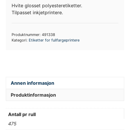
hvite
Hvite glosset polyesteretiketter.
poly
Tilpasset inkjetprintere.
gloss
antall
Produktnummer:
491338
Kategori:
Etiketter for fullfargeprintere
Annen informasjon
Produktinformasjon
Antall pr rull
475