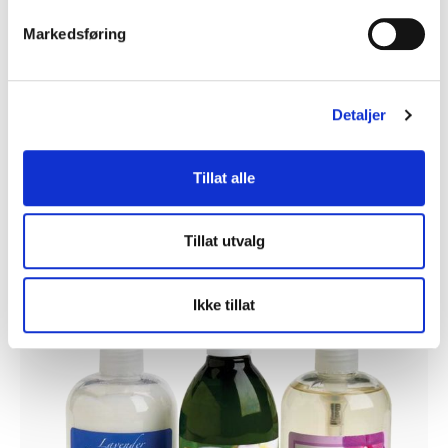
Markedsføring
Detaljer
102 x 102 mm, hvite poly matt
kr
361
Tillat alle
Legg i handlekurv
Tillat utvalg
Ikke tillat