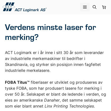
Hopp
Meny
til
innhold
Verdens minste laser for
merking?
ACT Logimark er i år inne i sitt 30 år som leverandør
av industrielle merkemaskiner til bedrifter i
Skandinavia, og styrker sin posisjon innen fagfeltet
industrielle merkelasere.
FOBA Titus™
fiberlaser er utviklet og produseres av
tyske FOBA, som har produsert lasere for merking i
over 50 år. Selskapet er blant de ledende i verden, og
eies av amerikanske
Danaher
, det samme selskapet
som eier blant annet
Linx Printing Technologies
.