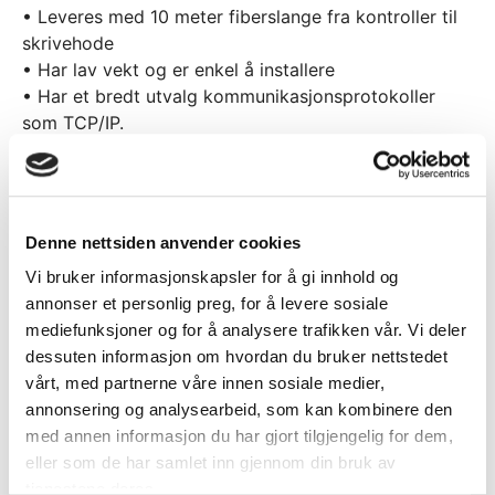
• Leveres med 10 meter fiberslange fra kontroller til
skrivehode
• Har lav vekt og er enkel å installere
• Har et bredt utvalg kommunikasjonsprotokoller
som TCP/IP.
• Profinet, Ethernet, EtherCAT, OPC UA
• Superrask merking, inntil 2.000 tegn pr. sekund
• Enkel programmering
• Innebygget «focus finder» for korrekt fokus og
Denne nettsiden anvender cookies
sikker merking
Vi bruker informasjonskapsler for å gi innhold og
• Leveres med skrivehode i IP65/IP69 kapsling
annonser et personlig preg, for å levere sosiale
mediefunksjoner og for å analysere trafikken vår. Vi deler
ACT Logimark leverer fra før blant annet CO2-lasere
dessuten informasjon om hvordan du bruker nettstedet
og fiberlasere fra britiske
Linx Printing Technologies
,
vårt, med partnerne våre innen sosiale medier,
og flatbedlasere fra østerrikske
Trotec
.
Trotec
er en
annonsering og analysearbeid, som kan kombinere den
av de ledende produsentene av flatbedlasere i
med annen informasjon du har gjort tilgjengelig for dem,
verden, de leverer kvalitetslasere i ulike størrelser, og
eller som de har samlet inn gjennom din bruk av
med tekniske detaljer som tilpasses det aktuelle
tjenestene deres.
bruksområdet.