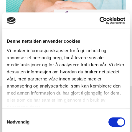
Denne nettsiden anvender cookies
Vi bruker informasjonskapsler for å gi innhold og
annonser et personlig preg, for å levere sosiale
mediefunksjoner og for å analysere trafikken vår. Vi deler
dessuten informasjon om hvordan du bruker nettstedet
vårt, med partnerne våre innen sosiale medier,
annonsering og analysearbeid, som kan kombinere den
med annen informasjon du har gjort tilgjengelig for dem,
ACT Logimark AS
eller som de har samlet inn gjennom din bruk av
tjenestene deres.
+47 63 94 61 00
Samtykkevalg
kontakt@act-gruppen.com
Nødvendig
Hovedkontor