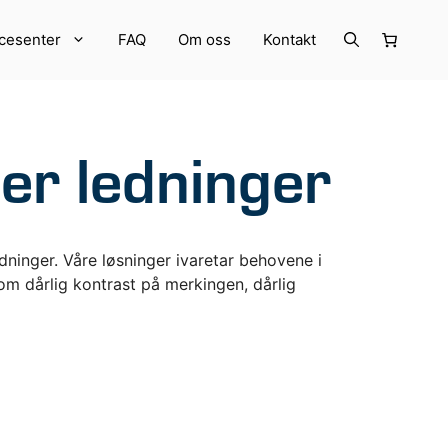
cesenter
FAQ
Om oss
Kontakt
ler ledninger
dninger. Våre løsninger ivaretar behovene i
m dårlig kontrast på merkingen, dårlig
RER
Strekkode- og RFID-utstyr
Annet utstyr
LogiFlow Software
Kampanjer