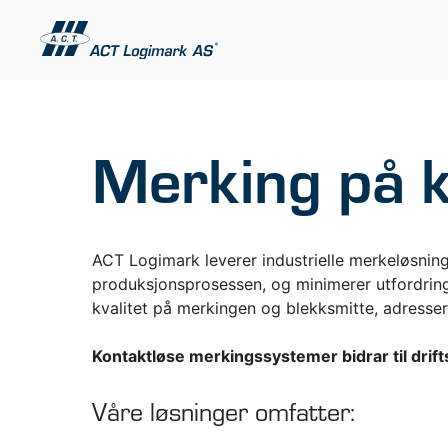
Hopp
til
innhold
Merking på ka
ACT Logimark leverer industrielle merkeløsninge
produksjonsprosessen, og minimerer utfordring
kvalitet på merkingen og blekksmitte, adresser
INDUSTRIELL MERKING
ETIKETT
TILBEHØ
Kontaktløse merkingssystemer bidrar til drif
Blekkstråleskrivere
Etikettpri
Merkelasere
Våre løsninger omfatter:
Fullfarge 
Folieskrivere