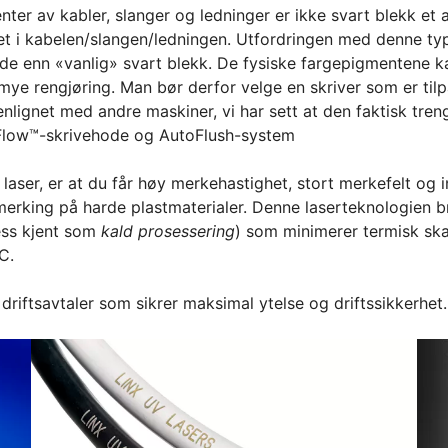
er av kabler, slanger og ledninger er ikke svart blekk et a
ateriell
t i kabelen/slangen/ledningen. Utfordringen med denne typ
, magneter og RFID-
 enn «vanlig» svart blekk. De fysiske fargepigmentene kan f
 mye rengjøring. Man bør derfor velge en skriver som er ti
nlignet med andre maskiner, vi har sett at den faktisk tre
nFlow™-skrivehode og AutoFlush-system
ser, er at du får høy merkehastighet, stort merkefelt og 
merking på harde plastmaterialer. Denne laserteknologien b
sess kjent som
kald prosessering
) som minimerer termisk sk
C.
driftsavtaler som sikrer maksimal ytelse og driftssikkerhet.