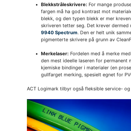
Blekkstråleskrivere:
For mange produsent
Forbruksm
Etiketteringsmaskiner
fargen må ha god kontrast mot materiale
Etiketter
blekk, og den typen blekk er mer krevende
tags
skriveren tetter seg. Det krever dermed
9940 Spectrum
. Den er helt unik samme
pigmenterte skrivere på grunn av Clea
Merkelaser:
Fordelen med å merke med la
den mest ideelle laseren for permanent 
kjemiske bindinger i materialer (en pro
gullfarget merking, spesielt egnet for PV
ACT Logimark tilbyr også fleksible service- og 