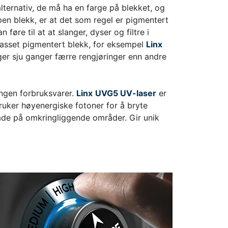
lternativ, de må ha en farge på blekket, og
Lagersalg
en blekk, er at det som regel er pigmentert
øre til at at slanger, dyser og filtre i
lpasset pigmentert blekk, for eksempel
Linx
nger sju ganger færre rengjøringer enn andre
ingen forbruksvarer.
Linx
UVG5 UV
-laser
er
ruker høyenergiske fotoner for å bryte
ade på omkringliggende områder. Gir unik