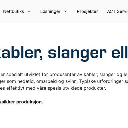
Nettbutikk
Løsninger
Prosjekter
ACT Servi
bler, slanger el
r spesielt utviklet for produsenter av kabler, slanger og le
er som nedetid, omarbeid og svinn. Typiske utfordringer so
es effektivt med våre spesialutviklede produkter.
PRINTERE OG
VEKTER OG DETEKTO
R
tssikker produksjon.
Vekter
ntere
Sjekkvekter
etikettprintere
Detektorer