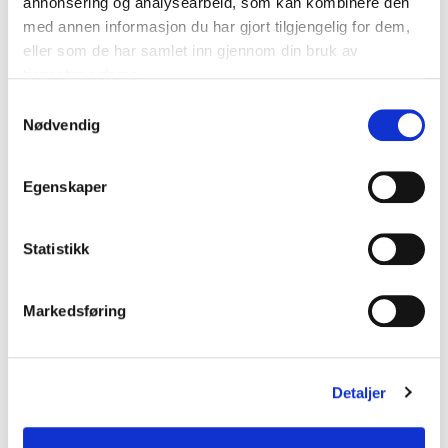
annonsering og analysearbeid, som kan kombinere den
CE-merking med blekkstråleskriver.
med annen informasjon du har gjort tilgjengelig for dem,
eller som de har samlet inn gjennom din bruk av
tjenestene deres.
Samtykkevalg
Nødvendig
CE-merking med etikett.
Egenskaper
Statistikk
Markedsføring
Detaljer
Korrekt
CE-merke.